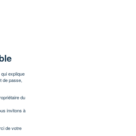
ble
qui explique
ot de passe,
opriétaire du
ous invitons à
ci de votre