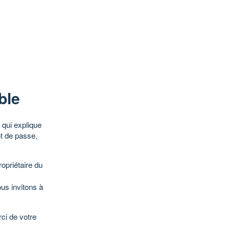
ble
qui explique
ot de passe,
opriétaire du
ous invitons à
ci de votre