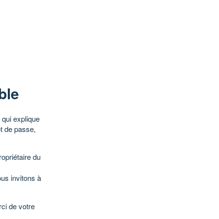
ble
qui explique
ot de passe,
opriétaire du
ous invitons à
ci de votre