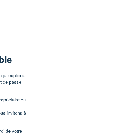
ble
qui explique
ot de passe,
opriétaire du
ous invitons à
ci de votre